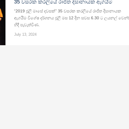
35 වසරක කරලියේ රාජිත දිසානායක ඇගයීම
“2019 ජූලි මාසේ දවසක්” 35 වසරක කරලියේ රාජිත දිසානායක
ඇගයීම විශේෂ දර්ශනය ජූලි මස 12 දින සවස 6.30 ට ලයනල් වෙන්ඩ
හිදී පැවැත්විණ.
July 13, 2024