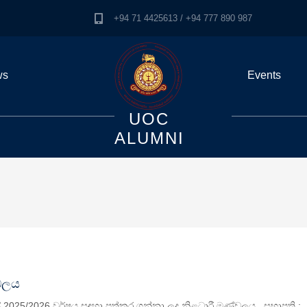
+94 71 4425613 / +94 777 890 987
ws
Events
UOC
ALUMNI
්ඩලය
ානයේ 2025/2026 වර්ෂය සඳහා පත්කර ගන්නා ලද නිළධාරී මණ්ඩලය සභාපති :