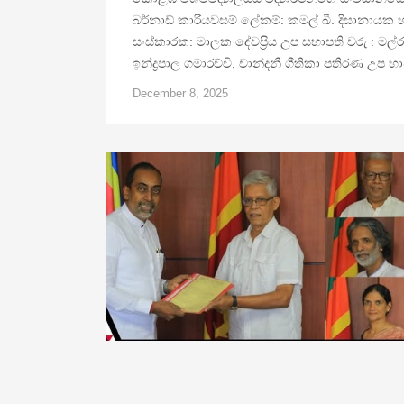
බර්නාඩ් කාරියවසම් ලේකම්: කමල් ඛී. දිසානායක භාණ්
සංස්කාරක: මාලක දේවප්‍රිය උප සභාපති වරු : මල
ඉන්ද්‍රපාල ගමාරච්චි, චාන්දනී ගීතිකා පතිරණ උ
December 8, 2025