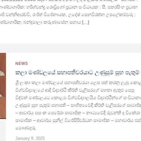
ඩාගාරික: හරිශ්චන්ද්‍ර රොඩ්‍රිගෝ ප්‍රධාන සංවිධායක : සී. සතරසිංහ ප්‍රධාන
්රාජි වන්නිආරච්චි, රංජිත් විජේනායක, උදේෂ් සෙනවිරත්න උපලේකම්වරු :
ප භාණ්ඩාගාරික: බන්දුමාලා කරුණාසේන සහාය […]
NEWS
කලා මණ්ඩලයේ සභාපතිවරයාට උණුසුම් සුභ පැතුම්
ශ්‍රී ලංකා කලා මණ්ඩලයේ සභාපතිවරයා ලෙස පත් කරනු ලැබූ කො
විශ්වවිද්‍යාලයේ ආදී විද්‍යාර්ථී කීර්ති වැලිසරගේ මහතා ඇතුළු සෙසු
විද්වත් මණ්ඩලයට කොළඹ විශ්වවිද්‍යාලයිය විද්‍යාර්ථීන්ගේ සංවිධා
උණුසුම් සුභ පැතුම් සභාපති – සාහිත්‍යවේදී කීර්ති වැලිසරගේ සාමාජ
– ආචාර්ය සසංක පෙරේරා සාමාජික – නාට්‍යවේදී රුවන්ති ද චිකේරා
සාමාජික – ආචාර්ය සුනිල් විජේසිරිවර්ධන සාමාජික – මහාචාර්ය එස්
මෞණගුරු
January 8, 2025