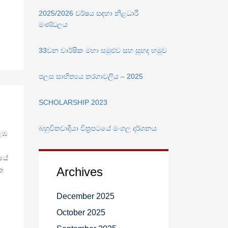
2025/2026 වර්ෂය සඳහා නිළධාරී
මණ්ඩලය
33වන වාර්ෂික මහා සමුළුව සහ සුහද හමුව
පලස සාහිත්‍යය තරගාවලිය – 2025
SCHOLARSHIP 2023
බහුචිතවාදියා චිත්‍රපටයේ මංගල දර්ශනය
ළඹ
නයේ
Archives
ික
December 2025
October 2025