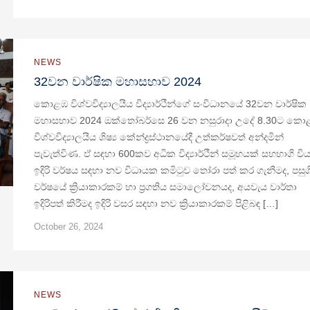
NEWS
32වන වාර්ෂික මහාසහාව 2024
කොළඹ විශ්වවිද්‍යාලයීය විද්‍යාර්ථීන්ගේ සංවිධානයේ 32වන වාර්ෂික
මහාසහාව 2024 ඔක්තෝබර්සෙ 26 වන නසුරාදා උදේ 8.30ට කො
විශ්වවිද්‍යාලයීය ශිෂ්‍ය කේන්ද්‍රස්ථානයේදී උත්කර්ෂවත් අන්දමින්
පැවැත්විණ. ඒ සඳහා 600කව අධික විද්‍යාර්ථීන් සමූහයක් සහභාගි විය
ඉදිරි වර්ෂය සඳහා නව විධායක කමිටුව තෝරා පත් කර ගැනීමද, පසුග
වර්ෂයේ ක්‍රියාකාරකම් හා ප්‍රගතිය සමාලෝචනයද, අයවැය වාර්තා
ඉදිරිපත් කිරීමද ඉදිරි වසර සඳහා නව ක්‍රියාකාරකම් පිළිබඳ […]
October 26, 2024
NEWS