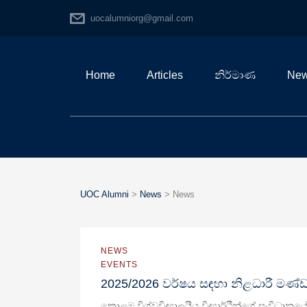
uocalumniorg@gmail.com
Home
Articles
නිර්මාණ
Ne
UOC Alumni
>
News
>
News
NEWS
EVENTS
2025/2026 වර්ෂය සඳහා නිළධාරී මණ
කොළඹ විශ්වවිද්‍යාලයීය විද්‍යාර්ථීන්ගේ සංවිධ